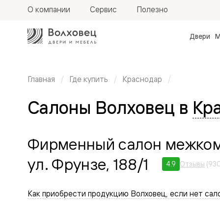
О компании
Сервис
Полезно
Двери
М
Межкомн
двери
Доступн
и практи
Главная
Где купить
Краснодар
Фридом
Центро
Салоны Волховец в
Кр
Галант
Нео
Планум
Секрето
-
Фирменный салон межком
скрытые
двери
ул. Фрунзе, 188/1
4.9
Отзывы
(93
Фрезеро
двери
в
эмали
Как приобрести продукцию Волховец, если нет сало
Прайм
Маскот
Эссе