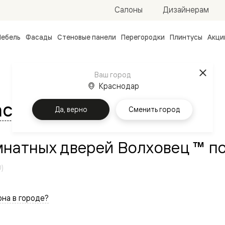
Салоны
Дизайнерам
ебель
Фасады
Стеновые панели
Перегородки
Плинтусы
Акци
атные
ые
Ваш город
чные
Краснодар
аснодаре
Да, верно
Сменить город
натных дверей Волховец ™ по
0)
ванные
на в городе?