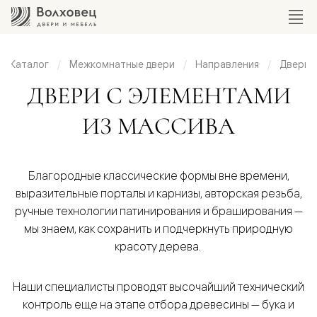
Каталог
Межкомнатные двери
Направления
Двери и
ери с
ДВЕРИ С ЭЛЕМЕНТАМИ
ментами
ИЗ МАССИВА
массива
Благородные классические формы вне времени,
выразительные порталы и карнизы, авторская резьба,
ручные технологии патинирования и браширования —
мы знаем, как сохранить и подчеркнуть природную
красоту дерева.
Наши специалисты проводят высочайший технический
контроль еще на этапе отбора древесины — бука и