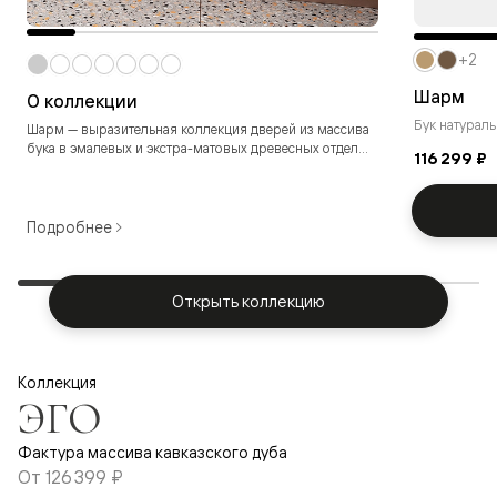
+2
Шарм
О коллекции
Бук натурал
Шарм — выразительная коллекция дверей из массива
бука в эмалевых и экстра-матовых древесных отдел...
116 299 ₽
Подробнее
Открыть коллекцию
Коллекция
ЭГО
Фактура массива кавказского дуба
От
126 399 ₽