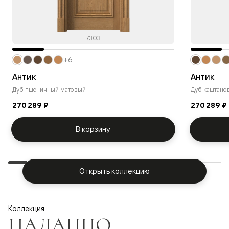
7303
+6
Антик
Антик
Дуб пшеничный матовый
Дуб каштано
270 289 ₽
270 289 ₽
В корзину
Открыть коллекцию
Коллекция
ПАЛАЦЦО