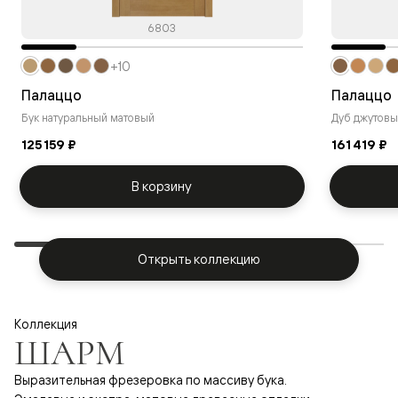
6803
+10
Палаццо
Палаццо
Бук натуральный матовый
Дуб джутовы
125 159 ₽
161 419 ₽
В корзину
Открыть коллекцию
Коллекция
ШАРМ
Выразительная фрезеровка по массиву бука.