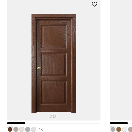
0731
+18