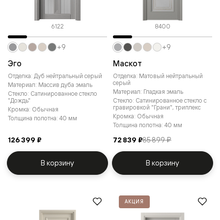
6122
8400
+9
+9
Эго
Маскот
Отделка: Дуб нейтральный серый
Отделка: Матовый нейтральный
серый
Материал: Массив дуба эмаль
Материал: Гладкая эмаль
Стекло: Сатинированное стекло
"Дождь"
Стекло: Сатинированное стекло с
гравировкой "Грани", триплекс
Кромка: Обычная
Кромка: Обычная
Толщина полотна: 40 мм
Толщина полотна: 40 мм
126 399 ₽
72 839 ₽
85 899 ₽
В корзину
В корзину
АКЦИЯ