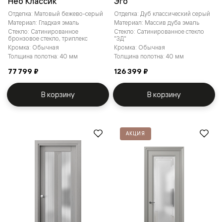
Нео Классик
Эго
Отделка: Матовый бежево-серый
Отделка: Дуб классический серый
Материал: Гладкая эмаль
Материал: Массив дуба эмаль
Стекло: Сатинированное
Стекло: Сатинированное стекло
бронзовое стекло, триплекс
"3Д"
Кромка: Обычная
Кромка: Обычная
Толщина полотна: 40 мм
Толщина полотна: 40 мм
77 799 ₽
126 399 ₽
В корзину
В корзину
АКЦИЯ