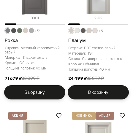
8301
2102
+9
+5
Рокка
Планум
Отделка: Матовый классический
Отделка: ПЭТ светло-серый
серый
Материал: ПЭТ
Материал: Гладкая эмаль
Стекло: Сатинированное стекло
Кромка: Обычная
Кромка: Обычная
Толщина полотна: 40 мм
Толщина полотна: 40 мм
71 679 ₽
83 099 ₽
24 499 ₽
32 899 ₽
В корзину
В корзину
АКЦИЯ
НОВИНКА
АКЦИЯ