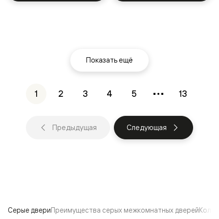
Показать ещё
1
2
3
4
5
13
Предыдущая
Следующая
Серые двери
Преимущества серых межкомнатных дверей
Колле