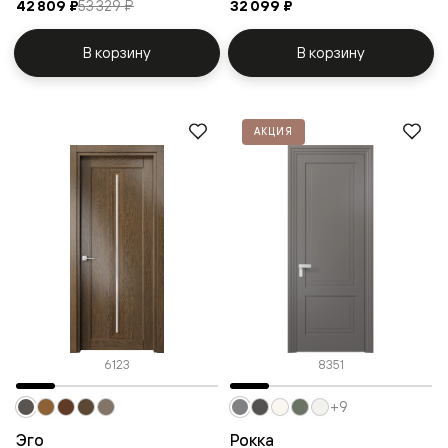
42 809 ₽
53 329 ₽
32 099 ₽
В корзину
В корзину
АКЦИЯ
6123
8351
+9
Эго
Рокка