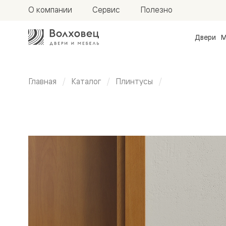
О компании
Сервис
Полезно
Двери
М
Межкомн
двери
Доступн
и практи
Главная
Каталог
Плинтусы
Фридом
Центро
Плоский
Галант
Нео
Планум
плинтус
Секрето
-
75 мм
скрытые
двери
Фрезеро
двери
в
эмали
Прайм
Маскот
Эссе