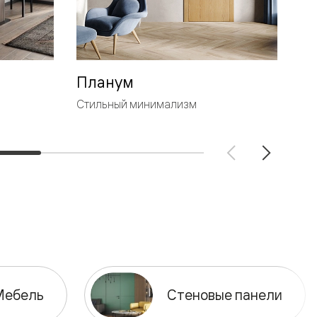
Планум
Л
Стильный минимализм
Ге
Мебель
Стеновые панели