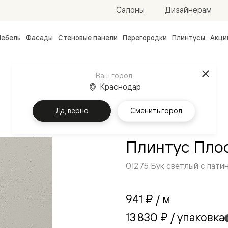
Салоны
Дизайнерам
ебель
Фасады
Стеновые панели
Перегородки
Плинтусы
Акци
атные
ые
Ваш город
чные
Краснодар
Да, верно
Сменить город
Плинтус Плос
012.75 Бук светлый с пати
ванные
941 ₽
/ м
13 830 ₽
/ упаковка