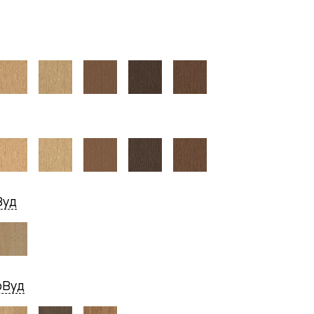
Вуд
рВуд