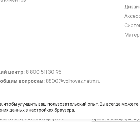
Дизай
е
Аксес
Систе
Матер
я
е
ные
ий центр:
8 800 511 30 95
пон
 общим вопросам:
8800@volhovez.natm.ru
ные
s
, чтобы улучшить ваш пользовательский опыт. Вы всегда можете 
вляется публичной офертой
Правовая информац
яющей