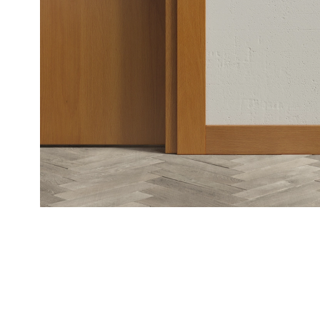
Рокка
Фрэйм
Альба
Дюна
Париж
Нео
Классик
Линия
Гладкие
и
скрытые
Планум
Про —
алюмини
кромка
Планум
Секрето
-
скрытые
двери
Дизайнер
Селект —
фрезеро
по
шпону