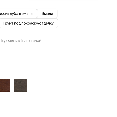
ссив дуба в эмали
Эмали
Грунт под покраску/отделку
 Бук светлый с патиной