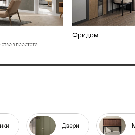
евые
евые
Фридом
ство в простоте
ные
ский
бную
нки
Двери