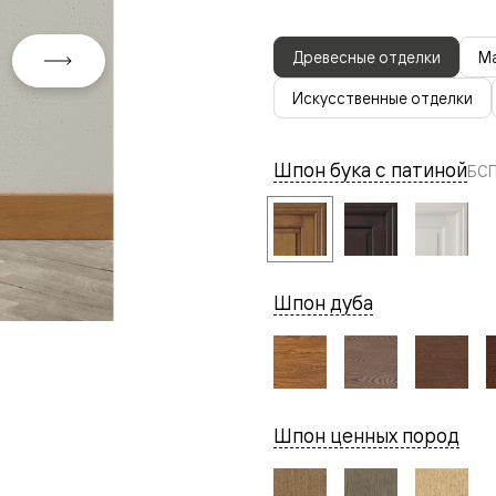
Древесные отделки
Ма
Искусственные отделки
Шпон бука с патиной
БСП
евая
Шпон дуба
ские
Шпон ценных пород
вание