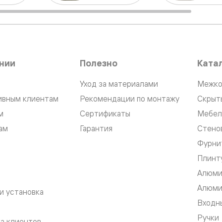
ые
дки
нии
Полезно
Ката
ый
Уход за материалами
Межко
ивным клиентам
Рекомендации по монтажу
Скрыт
ые
м
Сертификаты
Мебел
ам
Гарантия
Стено
ые
Фурни
вые
Плинт
Алюми
Алюми
и установка
Входны
Ручки
а клиентов