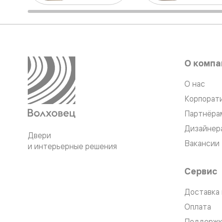
Стеклянн
перегоро
Белые
двери
Серые
двери
Двери
О компа
антрацит
Оливков
цвет
О нас
Тёмные
Корпорат
древесн
Двери
Партнёра
RAL
Светлые
Дизайнер
Двери
древесн
Вакансии
Коричне
и интерьерные решения
двери
Двери
Сервис
под
покраску
Двери
Доставка 
из
Оплата
дуба
и
Поддержк