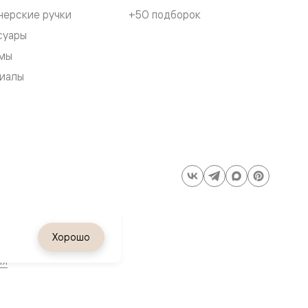
нерские ручки
+50 подборок
суары
мы
иалы
Хорошо
ия