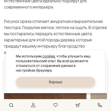
естественные цвета идеально подойдут для
современного интерьера.
Рисунок ореха отличает аккуратная и выразительная
текстура. Покрытие мягкое, теплое на ощупь. В отделке
мы постарались передать естественные цвета,
характерные для этой породы дерева, которые
придадут вашему интерьеру благородство
и выразительность.
Мы используем 
cookies
, чтобы улучшить ваш 
пользовательский опыт. Вы всегда можете 
Ваш город
отказаться от сохранения данных в 
Краснодар
Да, верно
Хорошо
Сменить город