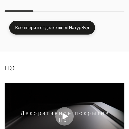
Все двери в отделке шпон НатурВуд
ПЭТ