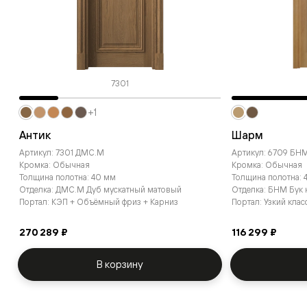
7301
+1
Антик
Шарм
Артикул: 7301 ДМС.М
Артикул: 6709 БН
Кромка: Обычная
Кромка: Обычная
Толщина полотна: 40 мм
Толщина полотна: 
Отделка: ДМС.М Дуб мускатный матовый
Отделка: БНМ Бук
Портал: КЭП + Объёмный фриз + Карниз
Портал: Узкий кла
270 289 ₽
116 299 ₽
В корзину