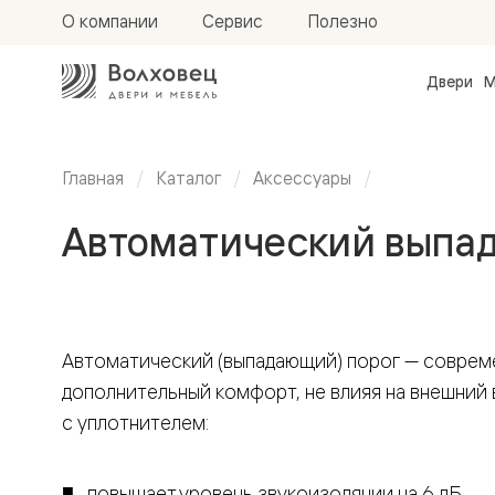
О компании
Сервис
Полезно
Двери
М
Межкомн
двери
Доступн
и практи
Главная
Каталог
Аксессуары
Фридом
Центро
Автоматический выпа
Галант
Нео
Планум
Секрето
-
скрытые
двери
Автоматический (выпадающий) порог — соврем
Фрезеро
дополнительный комфорт, не влияя на внешний 
двери
в
с уплотнителем:
эмали
Прайм
Маскот
Эссе
повышает уровень звукоизоляции на 6 дБ