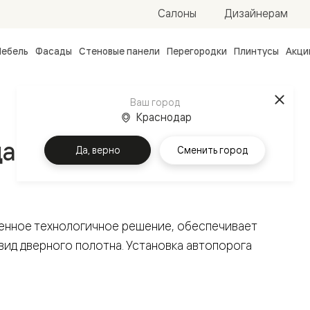
Салоны
Дизайнерам
ебель
Фасады
Стеновые панели
Перегородки
Плинтусы
Акци
атные
ые
Ваш город
чные
Краснодар
дающий порог
Да, верно
Сменить город
енное технологичное решение, обеспечивает
ванные
вид дверного полотна. Установка автопорога