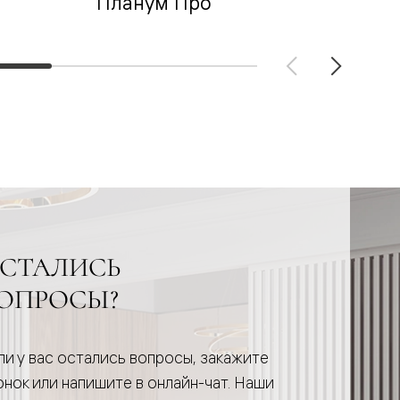
Планум Про
А
СТАЛИСЬ
ОПРОСЫ?
ли у вас остались вопросы, закажите
онок или напишите в онлайн-чат. Наши