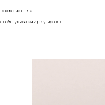
охождение света
ует обслуживания и регулировок
евая
ские
вание