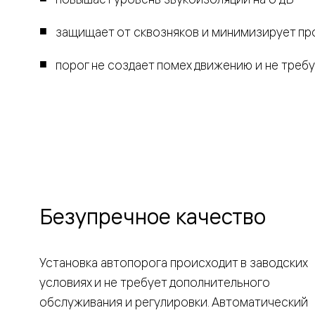
Рокка
Фрэйм
защищает от сквозняков и минимизирует пр
Альба
Дюна
Париж
порог не создает помех движению и не треб
Нео
Классик
Линия
Гладкие
и
скрытые
Планум
Про —
алюмини
кромка
Планум
Безупречное качество
Секрето
-
скрытые
двери
Установка автопорога происходит в заводских
Дизайнер
Селект —
условиях и не требует дополнительного
фрезеро
обслуживания и регулировки. Автоматический
по
шпону