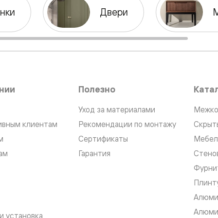
нки
Двери
е
я
е
нии
Полезно
Ката
ные
Уход за материалами
Межко
пон
ивным клиентам
Рекомендации по монтажу
Скрыт
ные
м
Сертификаты
Мебел
ам
Гарантия
Стено
Фурни
Плинт
яющей
Алюми
Алюми
и установка