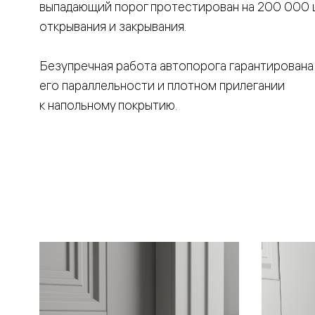
выпадающий порог протестирован на 200 000 
Вельвет 
рифлени
открывания и закрывания.
Рифт —
натураль
шпон
Безупречная работа автопорога гарантирована
Софтфор
его параллельности и плотном прилегании
плавные
формы
к напольному покрытию.
Из
массива
Палаццо
Антик
Шарм
Лигнум
Тоскана
Эго
Из
алюмини
и стекла
Двери
Формато
Перегор
Формато
Двери
Мозаик